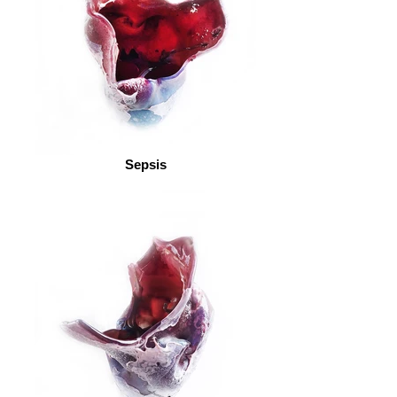
Sepsis