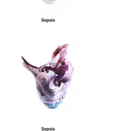
Sepsis
Sepsis